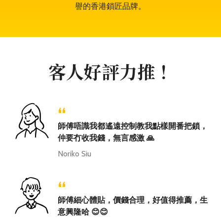
譽的香港鎖匠品牌。
客人好評力推！
“
師傅唔識我都遙遠控制教我點樣開番把鎖，
仲要冇收我錢，無言感激 🙏
Noriko Siu
“
師傅細心體貼，價錢合理，好值得推薦，生
意興隆哈 😊😊