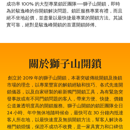
成功率 100% 的大型專業鎖匠團隊——獅子山開鎖，即時
為於駿逸峰的你開鎖解決問題。鎖匠服務專業有禮，而且
絕不坐地起價，並盡量以最快捷最專業的開鎖方法。其誠
實可靠，絕對是駿逸峰開鎖的首選開鎖師傅。
關於獅子山開鎖
創立於 2019 年的獅子山開鎖，本著突破傳統開鎖及換鎖
市場的理念，以專業豐富的解鎖經驗和技巧、各式先進開
鎖儀器，以及自家研製的嶄新獨門開鎖工具，為有緊急突
發事故或有不同門鎖問題的客人，帶來方便、快捷、價錢
公道兼透明度高的開鎖服務。獅子山開鎖的鎖匠團隊全日
24 小時、年中無休地隨時候命，最快可在 30 分鐘內抵達
客人所在地，以最快速度及無損開鎖方法，幫客人解決各
種門鎖煩惱，保證不成功不收費，是一家具實力和口碑信