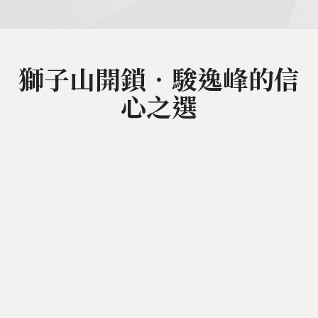
獅子山開鎖‧駿逸峰的信
心之選