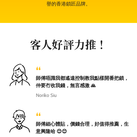
譽的香港鎖匠品牌。
客人好評力推！
“
師傅唔識我都遙遠控制教我點樣開番把鎖，
仲要冇收我錢，無言感激 🙏
Noriko Siu
“
師傅細心體貼，價錢合理，好值得推薦，生
意興隆哈 😊😊