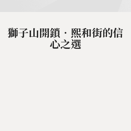
獅子山開鎖‧熙和街的信
心之選