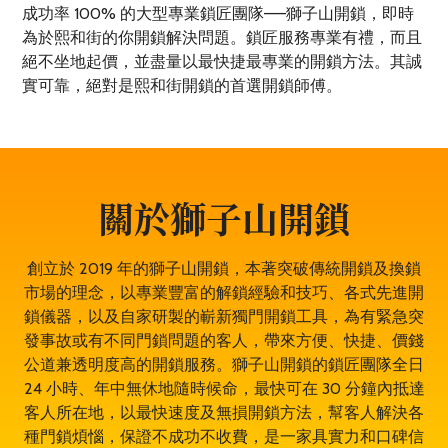
成功率 100% 的大型專業鎖匠團隊——獅子山開鎖，即時
為於熙和街的你開鎖解決問題。鎖匠服務專業有禮，而且
絕不坐地起價，並盡量以最快捷最專業的開鎖方法。其誠
實可靠，絕對是熙和街開鎖的首選開鎖師傅。
關於獅子山開鎖
創立於 2019 年的獅子山開鎖，本著突破傳統開鎖及換鎖
市場的理念，以專業豐富的解鎖經驗和技巧、各式先進開
鎖儀器，以及自家研製的嶄新獨門開鎖工具，為有緊急突
發事故或有不同門鎖問題的客人，帶來方便、快捷、價錢
公道兼透明度高的開鎖服務。獅子山開鎖的鎖匠團隊全日
24 小時、年中無休地隨時候命，最快可在 30 分鐘內抵達
客人所在地，以最快速度及無損開鎖方法，幫客人解決各
種門鎖煩惱，保證不成功不收費，是一家具實力和口碑信