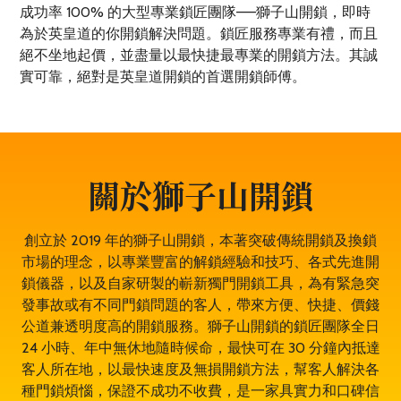
成功率 100% 的大型專業鎖匠團隊——獅子山開鎖，即時
為於英皇道的你開鎖解決問題。鎖匠服務專業有禮，而且
絕不坐地起價，並盡量以最快捷最專業的開鎖方法。其誠
實可靠，絕對是英皇道開鎖的首選開鎖師傅。
關於獅子山開鎖
創立於 2019 年的獅子山開鎖，本著突破傳統開鎖及換鎖
市場的理念，以專業豐富的解鎖經驗和技巧、各式先進開
鎖儀器，以及自家研製的嶄新獨門開鎖工具，為有緊急突
發事故或有不同門鎖問題的客人，帶來方便、快捷、價錢
公道兼透明度高的開鎖服務。獅子山開鎖的鎖匠團隊全日
24 小時、年中無休地隨時候命，最快可在 30 分鐘內抵達
客人所在地，以最快速度及無損開鎖方法，幫客人解決各
種門鎖煩惱，保證不成功不收費，是一家具實力和口碑信