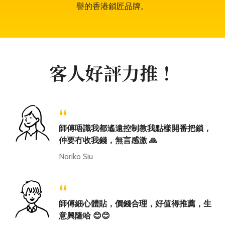
譽的香港鎖匠品牌。
客人好評力推！
“
師傅唔識我都遙遠控制教我點樣開番把鎖，
仲要冇收我錢，無言感激 🙏
Noriko Siu
“
師傅細心體貼，價錢合理，好值得推薦，生
意興隆哈 😊😊