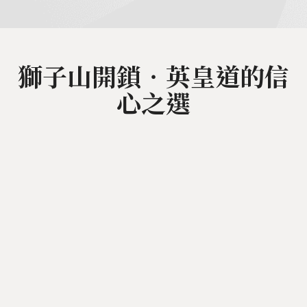
獅子山開鎖‧英皇道的信
心之選