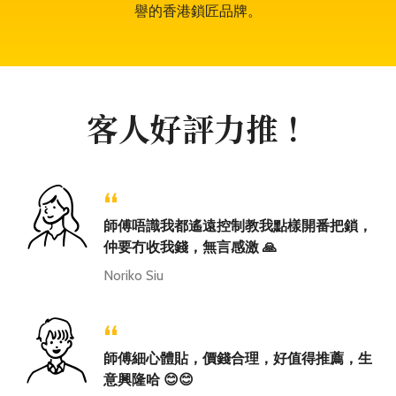
譽的香港鎖匠品牌。
客人好評力推！
“
師傅唔識我都遙遠控制教我點樣開番把鎖，
仲要冇收我錢，無言感激 🙏
Noriko Siu
“
師傅細心體貼，價錢合理，好值得推薦，生
意興隆哈 😊😊