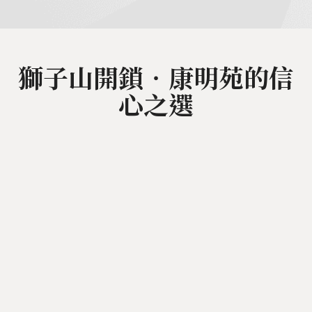
獅子山開鎖‧康明苑的信
心之選