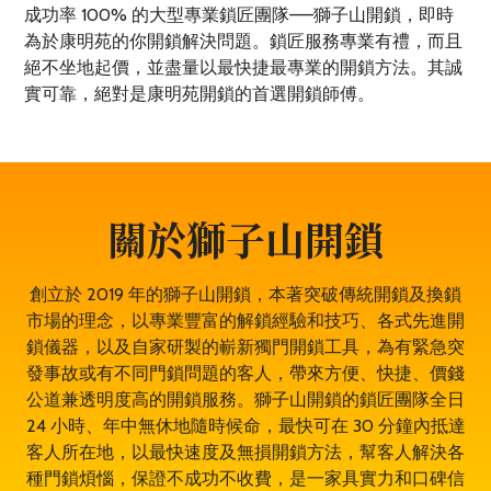
成功率 100% 的大型專業鎖匠團隊——獅子山開鎖，即時
為於康明苑的你開鎖解決問題。鎖匠服務專業有禮，而且
絕不坐地起價，並盡量以最快捷最專業的開鎖方法。其誠
實可靠，絕對是康明苑開鎖的首選開鎖師傅。
關於獅子山開鎖
創立於 2019 年的獅子山開鎖，本著突破傳統開鎖及換鎖
市場的理念，以專業豐富的解鎖經驗和技巧、各式先進開
鎖儀器，以及自家研製的嶄新獨門開鎖工具，為有緊急突
發事故或有不同門鎖問題的客人，帶來方便、快捷、價錢
公道兼透明度高的開鎖服務。獅子山開鎖的鎖匠團隊全日
24 小時、年中無休地隨時候命，最快可在 30 分鐘內抵達
客人所在地，以最快速度及無損開鎖方法，幫客人解決各
種門鎖煩惱，保證不成功不收費，是一家具實力和口碑信