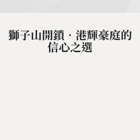
獅子山開鎖‧港輝豪庭的
信心之選