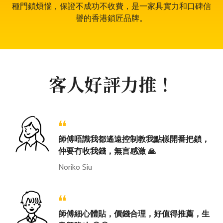
種門鎖煩惱，保證不成功不收費，是一家具實力和口碑信
譽的香港鎖匠品牌。
客人好評力推！
“
師傅唔識我都遙遠控制教我點樣開番把鎖，
仲要冇收我錢，無言感激 🙏
Noriko Siu
“
師傅細心體貼，價錢合理，好值得推薦，生