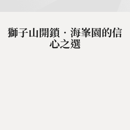
獅子山開鎖‧海峯園的信
心之選