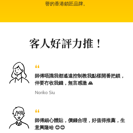
譽的香港鎖匠品牌。
客人好評力推！
“
師傅唔識我都遙遠控制教我點樣開番把鎖，
仲要冇收我錢，無言感激 🙏
Noriko Siu
“
師傅細心體貼，價錢合理，好值得推薦，生
意興隆哈 😊😊