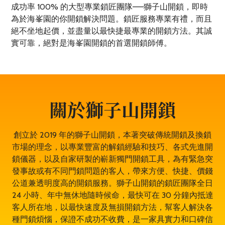
成功率 100% 的大型專業鎖匠團隊——獅子山開鎖，即時
為於海峯園的你開鎖解決問題。鎖匠服務專業有禮，而且
絕不坐地起價，並盡量以最快捷最專業的開鎖方法。其誠
實可靠，絕對是海峯園開鎖的首選開鎖師傅。
關於獅子山開鎖
創立於 2019 年的獅子山開鎖，本著突破傳統開鎖及換鎖
市場的理念，以專業豐富的解鎖經驗和技巧、各式先進開
鎖儀器，以及自家研製的嶄新獨門開鎖工具，為有緊急突
發事故或有不同門鎖問題的客人，帶來方便、快捷、價錢
公道兼透明度高的開鎖服務。獅子山開鎖的鎖匠團隊全日
24 小時、年中無休地隨時候命，最快可在 30 分鐘內抵達
客人所在地，以最快速度及無損開鎖方法，幫客人解決各
種門鎖煩惱，保證不成功不收費，是一家具實力和口碑信