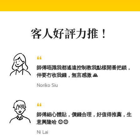
客人好評力推！
“
師傅唔識我都遙遠控制教我點樣開番把鎖，
仲要冇收我錢，無言感激 🙏
Noriko Siu
“
師傅細心體貼，價錢合理，好值得推薦，生
意興隆哈 😊😊
Ni Lai