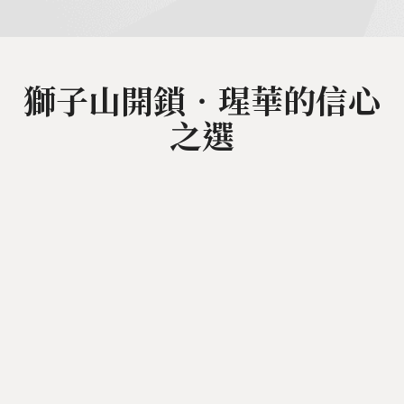
獅子山開鎖‧瑆華的信心
之選