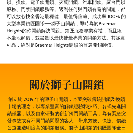
鎖、換鎖、電子鎖開鎖、夾萬開鎖、汽車開鎖、露台門鎖
服務、門禁開鎖服務等。遇到任何與門鎖有關的問題，都
可以放心找全香港最穩健、最值得信賴、成功率 100% 的
大型專業鎖匠團隊——獅子山開鎖，即時為於Braemar
Heights的你開鎖解決問題。鎖匠服務專業有禮，而且絕
不坐地起價，並盡量以最快捷最專業的開鎖方法。其誠實
可靠，絕對是Braemar Heights開鎖的首選開鎖師傅。
關於獅子山開鎖
創立於 2019 年的獅子山開鎖，本著突破傳統開鎖及換鎖
市場的理念，以專業豐富的解鎖經驗和技巧、各式先進開
鎖儀器，以及自家研製的嶄新獨門開鎖工具，為有緊急突
發事故或有不同門鎖問題的客人，帶來方便、快捷、價錢
公道兼透明度高的開鎖服務。獅子山開鎖的鎖匠團隊全日