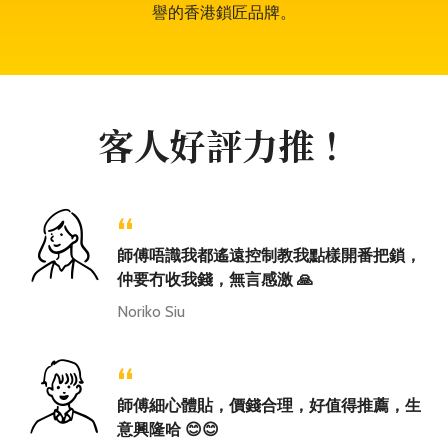
譽的香港鎖匠品牌。
客人好評力推！
“
師傅唔識我都遙遠控制教我點樣開番把鎖，
仲要冇收我錢，無言感激 🙏
Noriko Siu
“
師傅細心體貼，價錢合理，好值得推薦，生
意興隆哈 😊😊