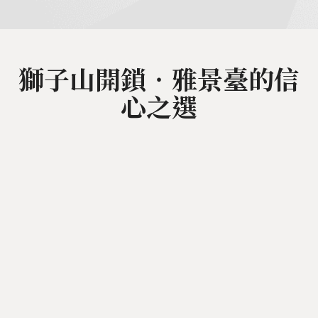
獅子山開鎖‧雅景臺的信
心之選