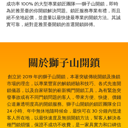
成功率 100% 的大型專業鎖匠團隊——獅子山開鎖，即時
為於雅景臺的你開鎖解決問題。鎖匠服務專業有禮，而且
絕不坐地起價，並盡量以最快捷最專業的開鎖方法。其誠
實可靠，絕對是雅景臺開鎖的首選開鎖師傅。
關於獅子山開鎖
創立於 2019 年的獅子山開鎖，本著突破傳統開鎖及換鎖
市場的理念，以專業豐富的解鎖經驗和技巧、各式先進開
鎖儀器，以及自家研製的嶄新獨門開鎖工具，為有緊急突
發事故或有不同門鎖問題的客人，帶來方便、快捷、價錢
公道兼透明度高的開鎖服務。獅子山開鎖的鎖匠團隊全日
24 小時、年中無休地隨時候命，最快可在 30 分鐘內抵達
客人所在地，以最快速度及無損開鎖方法，幫客人解決各
種門鎖煩惱，保證不成功不收費，是一家具實力和口碑信