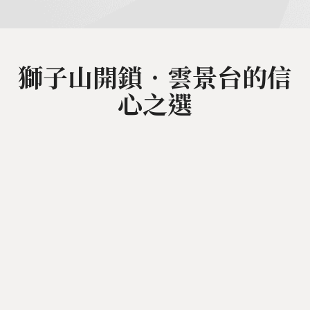
獅子山開鎖‧雲景台的信
心之選