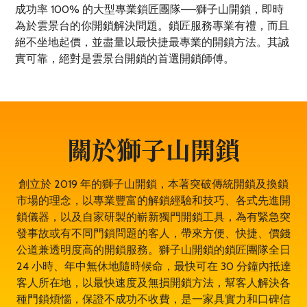
成功率 100% 的大型專業鎖匠團隊——獅子山開鎖，即時
為於雲景台的你開鎖解決問題。鎖匠服務專業有禮，而且
絕不坐地起價，並盡量以最快捷最專業的開鎖方法。其誠
實可靠，絕對是雲景台開鎖的首選開鎖師傅。
關於獅子山開鎖
創立於 2019 年的獅子山開鎖，本著突破傳統開鎖及換鎖
市場的理念，以專業豐富的解鎖經驗和技巧、各式先進開
鎖儀器，以及自家研製的嶄新獨門開鎖工具，為有緊急突
發事故或有不同門鎖問題的客人，帶來方便、快捷、價錢
公道兼透明度高的開鎖服務。獅子山開鎖的鎖匠團隊全日
24 小時、年中無休地隨時候命，最快可在 30 分鐘內抵達
客人所在地，以最快速度及無損開鎖方法，幫客人解決各
種門鎖煩惱，保證不成功不收費，是一家具實力和口碑信