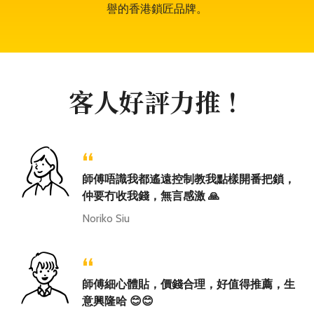
譽的香港鎖匠品牌。
客人好評力推！
“
師傅唔識我都遙遠控制教我點樣開番把鎖，
仲要冇收我錢，無言感激 🙏
Noriko Siu
“
師傅細心體貼，價錢合理，好值得推薦，生
意興隆哈 😊😊