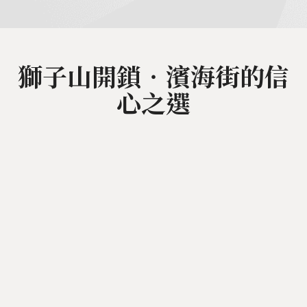
獅子山開鎖‧濱海街的信
心之選