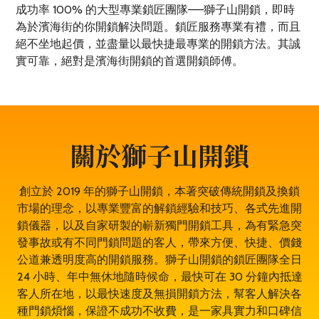
成功率 100% 的大型專業鎖匠團隊——獅子山開鎖，即時
為於濱海街的你開鎖解決問題。鎖匠服務專業有禮，而且
絕不坐地起價，並盡量以最快捷最專業的開鎖方法。其誠
實可靠，絕對是濱海街開鎖的首選開鎖師傅。
關於獅子山開鎖
創立於 2019 年的獅子山開鎖，本著突破傳統開鎖及換鎖
市場的理念，以專業豐富的解鎖經驗和技巧、各式先進開
鎖儀器，以及自家研製的嶄新獨門開鎖工具，為有緊急突
發事故或有不同門鎖問題的客人，帶來方便、快捷、價錢
公道兼透明度高的開鎖服務。獅子山開鎖的鎖匠團隊全日
24 小時、年中無休地隨時候命，最快可在 30 分鐘內抵達
客人所在地，以最快速度及無損開鎖方法，幫客人解決各
種門鎖煩惱，保證不成功不收費，是一家具實力和口碑信