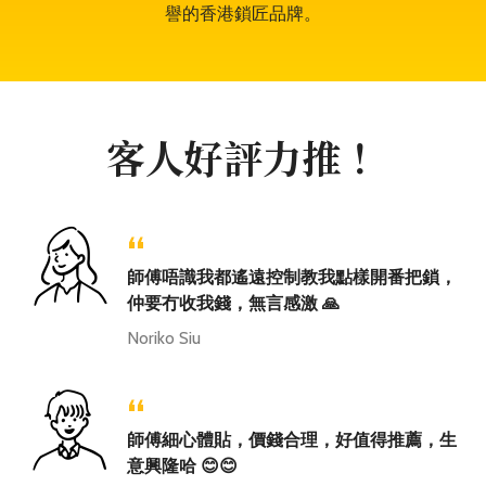
譽的香港鎖匠品牌。
客人好評力推！
“
師傅唔識我都遙遠控制教我點樣開番把鎖，
仲要冇收我錢，無言感激 🙏
Noriko Siu
“
師傅細心體貼，價錢合理，好值得推薦，生
意興隆哈 😊😊