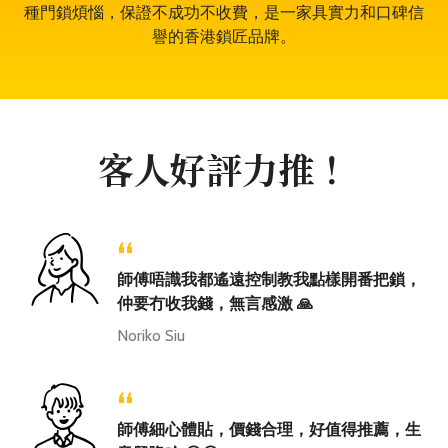
種門鎖煩惱，保證不成功不收費，是一家具實力和口碑信
譽的香港鎖匠品牌。
客人好評力推！
“
師傅唔識我都遙遠控制教我點樣開番把鎖，
仲要冇收我錢，無言感激 🙏
Noriko Siu
“
師傅細心體貼，價錢合理，好值得推薦，生