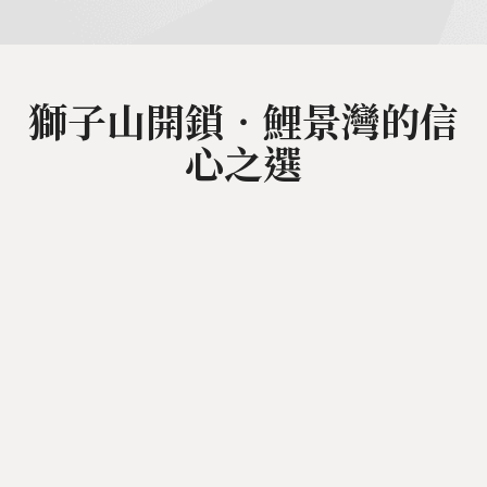
獅子山開鎖‧鯉景灣的信
心之選