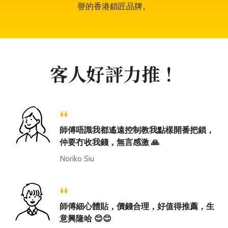
譽的香港鎖匠品牌。
客人好評力推！
“
師傅唔識我都遙遠控制教我點樣開番把鎖，
仲要冇收我錢，無言感激 🙏
Noriko Siu
“
師傅細心體貼，價錢合理，好值得推薦，生
意興隆哈 😊😊