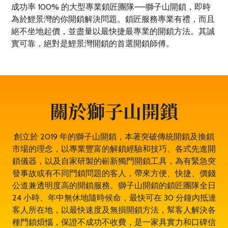
成功率 100% 的大型專業鎖匠團隊——獅子山開鎖，即時
為於鯉景灣的你開鎖解決問題。鎖匠服務專業有禮，而且
絕不坐地起價，並盡量以最快捷最專業的開鎖方法。其誠
實可靠，絕對是鯉景灣開鎖的首選開鎖師傅。
關於獅子山開鎖
創立於 2019 年的獅子山開鎖，本著突破傳統開鎖及換鎖
市場的理念，以專業豐富的解鎖經驗和技巧、各式先進開
鎖儀器，以及自家研製的嶄新獨門開鎖工具，為有緊急突
發事故或有不同門鎖問題的客人，帶來方便、快捷、價錢
公道兼透明度高的開鎖服務。獅子山開鎖的鎖匠團隊全日
24 小時、年中無休地隨時候命，最快可在 30 分鐘內抵達
客人所在地，以最快速度及無損開鎖方法，幫客人解決各
種門鎖煩惱，保證不成功不收費，是一家具實力和口碑信