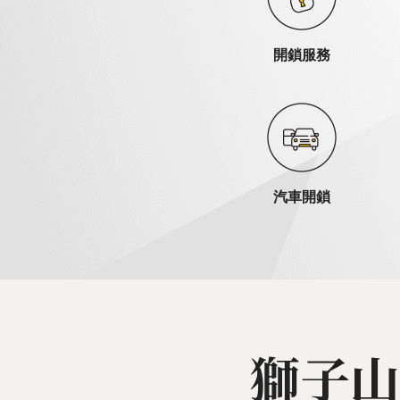
開鎖服務
汽車開鎖
獅子山