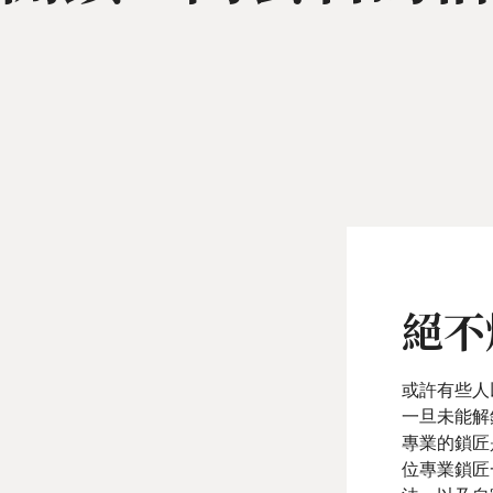
絕不
或許有些人
一旦未能解
專業的鎖匠
位專業鎖匠