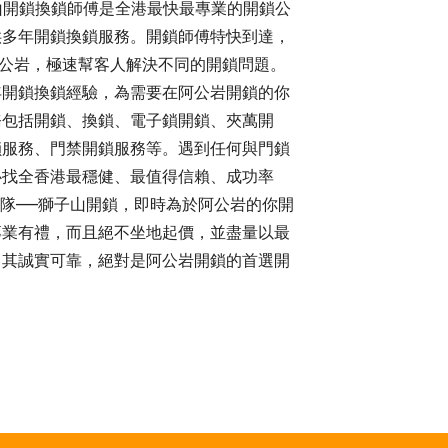
子山開鎖換鎖師傅是全港最快最專業的開鎖公
供多年開鎖換鎖服務。開鎖師傅特快到達，
達阿公岩，極速幫客人解決不同的開鎖問題。
年開鎖換鎖經驗，為需要在阿公岩開鎖的你
務包括開鎖、換鎖、電子鎖開鎖、夾萬開
鎖服務、門禁開鎖服務等。遇到任何與門鎖
心找全香港最穩健、最值得信賴、成功率
匠團隊——獅子山開鎖，即時為於阿公岩的你開
專業有禮，而且絕不坐地起價，並盡量以最
。其誠實可靠，絕對是阿公岩開鎖的首選開