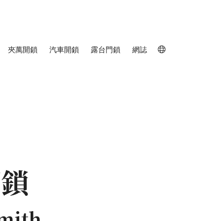
夾萬開鎖
汽車開鎖
露台門鎖
網誌

開鎖
mith