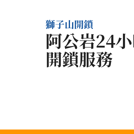
獅子山開鎖
阿公岩24
開鎖服務