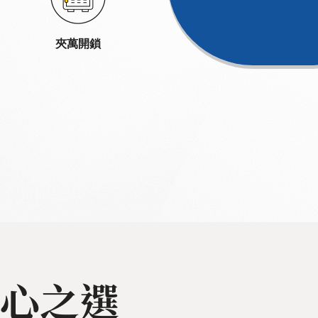
夾萬開鎖
心之選