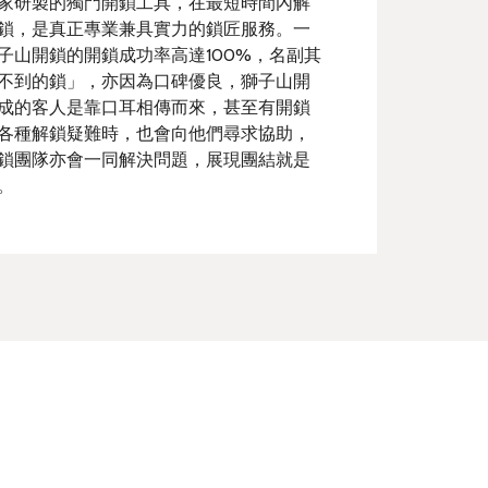
家研製的獨門開鎖工具，在最短時間內解
鎖，是真正專業兼具實力的鎖匠服務。一
子山開鎖的開鎖成功率高達100%，名副其
不到的鎖」，亦因為口碑優良，獅子山開
成的客人是靠口耳相傳而來，甚至有開鎖
各種解鎖疑難時，也會向他們尋求協助，
鎖團隊亦會一同解決問題，展現團結就是
。