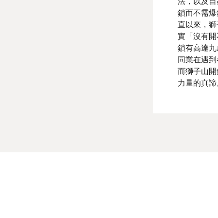
法，以及自
鎖而不需爆
直以來，獅
實「沒有開
鎖有高達九
同業在遇到
而獅子山開
力量的真諦