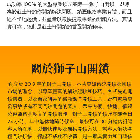
成功率 100% 的大型專業鎖匠團隊——獅子山開鎖，即時
為於莊士軒的你開鎖解決問題。鎖匠服務專業有禮，而且
絕不坐地起價，並盡量以最快捷最專業的開鎖方法。其誠
實可靠，絕對是莊士軒開鎖的首選開鎖師傅。
關於獅子山開鎖
創立於 2019 年的獅子山開鎖，本著突破傳統開鎖及換鎖
市場的理念，以專業豐富的解鎖經驗和技巧、各式先進開
鎖儀器，以及自家研製的嶄新獨門開鎖工具，為有緊急突
發事故或有不同門鎖問題的客人，帶來方便、快捷、價錢
公道兼透明度高的開鎖服務。獅子山開鎖的鎖匠團隊全日
24 小時、年中無休地隨時候命，最快可在 30 分鐘內抵達
客人所在地，以最快速度及無損開鎖方法，幫客人解決各
種門鎖煩惱，保證不成功不收費，是一家具實力和口碑信