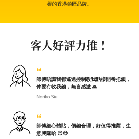
譽的香港鎖匠品牌。
客人好評力推！
“
師傅唔識我都遙遠控制教我點樣開番把鎖，
仲要冇收我錢，無言感激 🙏
Noriko Siu
“
師傅細心體貼，價錢合理，好值得推薦，生
意興隆哈 😊😊