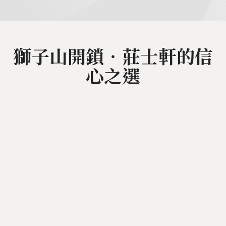
獅子山開鎖‧莊士軒的信
心之選