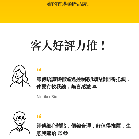
譽的香港鎖匠品牌。
客人好評力推！
“
師傅唔識我都遙遠控制教我點樣開番把鎖，
仲要冇收我錢，無言感激 🙏
Noriko Siu
“
師傅細心體貼，價錢合理，好值得推薦，生
意興隆哈 😊😊