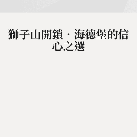
獅子山開鎖‧海德堡的信
心之選