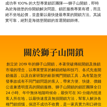
成功率 100% 的大型專業鎖匠團隊——獅子山開鎖，即時
為於海德堡的你開鎖解決問題。鎖匠服務專業有禮，而且
絕不坐地起價，並盡量以最快捷最專業的開鎖方法。其誠
實可靠，絕對是海德堡開鎖的首選開鎖師傅。
關於獅子山開鎖
創立於 2019 年的獅子山開鎖，本著突破傳統開鎖及換鎖
市場的理念，以專業豐富的解鎖經驗和技巧、各式先進開
鎖儀器，以及自家研製的嶄新獨門開鎖工具，為有緊急突
發事故或有不同門鎖問題的客人，帶來方便、快捷、價錢
公道兼透明度高的開鎖服務。獅子山開鎖的鎖匠團隊全日
24 小時、年中無休地隨時候命，最快可在 30 分鐘內抵達
客人所在地，以最快速度及無損開鎖方法，幫客人解決各
種門鎖煩惱，保證不成功不收費，是一家具實力和口碑信