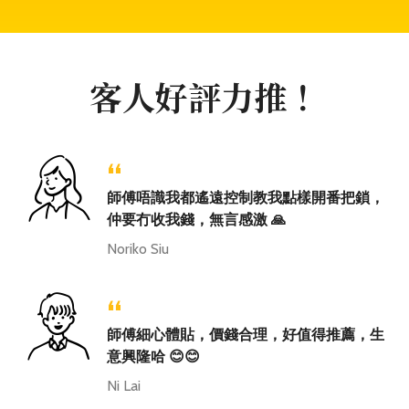
客人好評力推！
“
師傅唔識我都遙遠控制教我點樣開番把鎖，
仲要冇收我錢，無言感激 🙏
Noriko Siu
“
師傅細心體貼，價錢合理，好值得推薦，生
意興隆哈 😊😊
Ni Lai