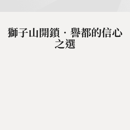
獅子山開鎖‧譽都的信心
之選