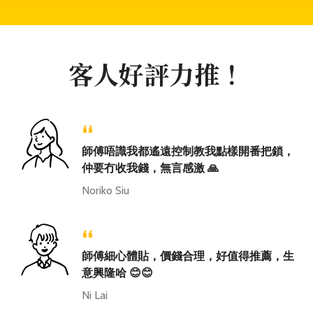
客人好評力推！
“
師傅唔識我都遙遠控制教我點樣開番把鎖，
仲要冇收我錢，無言感激 🙏
Noriko Siu
“
師傅細心體貼，價錢合理，好值得推薦，生
意興隆哈 😊😊
Ni Lai