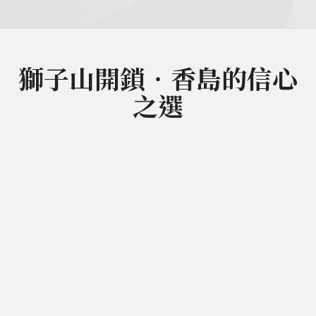
獅子山開鎖‧香島的信心
之選