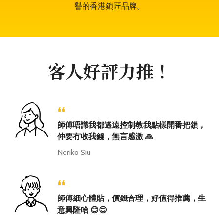
譽的香港鎖匠品牌。
客人好評力推！
“
師傅唔識我都遙遠控制教我點樣開番把鎖，
仲要冇收我錢，無言感激 🙏
Noriko Siu
“
師傅細心體貼，價錢合理，好值得推薦，生
意興隆哈 😊😊