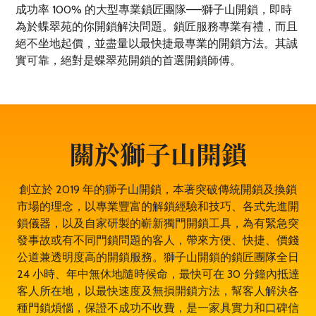
成功率 100% 的大型專業鎖匠團隊——獅子山開鎖，即時
為於蝶翠苑的你開鎖解決問題。鎖匠服務專業有禮，而且
絕不坐地起價，並盡量以最快捷最專業的開鎖方法。其誠
實可靠，絕對是蝶翠苑開鎖的首選開鎖師傅。
關於獅子山開鎖
創立於 2019 年的獅子山開鎖，本著突破傳統開鎖及換鎖
市場的理念，以專業豐富的解鎖經驗和技巧、各式先進開
鎖儀器，以及自家研製的嶄新獨門開鎖工具，為有緊急突
發事故或有不同門鎖問題的客人，帶來方便、快捷、價錢
公道兼透明度高的開鎖服務。獅子山開鎖的鎖匠團隊全日
24 小時、年中無休地隨時候命，最快可在 30 分鐘內抵達
客人所在地，以最快速度及無損開鎖方法，幫客人解決各
種門鎖煩惱，保證不成功不收費，是一家具實力和口碑信