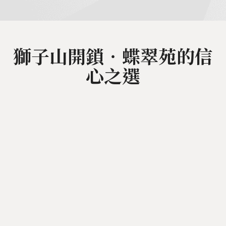
獅子山開鎖‧蝶翠苑的信
心之選