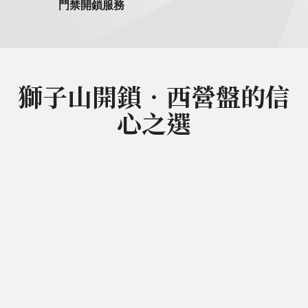
門禁開鎖服務
獅子山開鎖‧西營盤的信
心之選