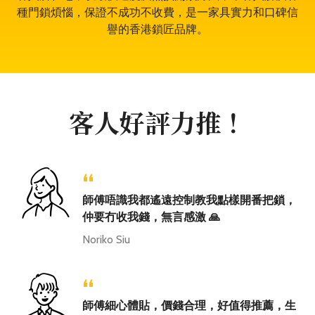
種門鎖煩惱，保證不成功不收費，是一家具實力和口碑信
譽的香港鎖匠品牌。
客人好評力推！
“
師傅唔識我都遙遠控制教我點樣開番把鎖，
仲要冇收我錢，無言感激 🙏
Noriko Siu
“
師傅細心體貼，價錢合理，好值得推薦，生