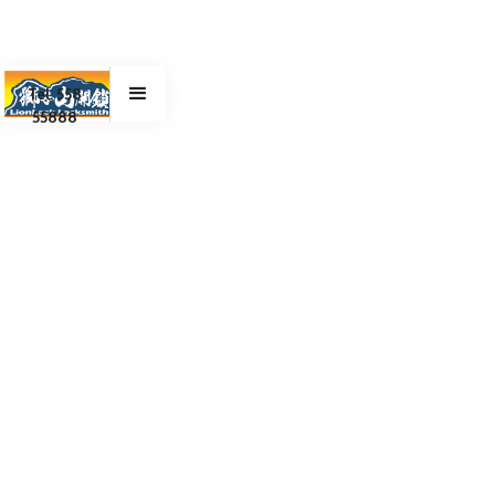
Tel. 558
55888