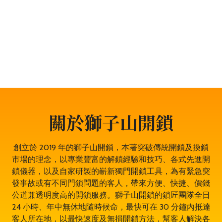
題，服務包括開鎖、換鎖、電子鎖開鎖、夾萬開鎖、汽車
開鎖、露台門鎖服務、門禁開鎖服務等。遇到任何與門鎖
有關的問題，都可以放心找全香港最穩健、最值得信賴、
成功率 100% 的大型專業鎖匠團隊——獅子山開鎖，即時
為於西營盤的你開鎖解決問題。鎖匠服務專業有禮，而且
絕不坐地起價，並盡量以最快捷最專業的開鎖方法。其誠
實可靠，絕對是西營盤開鎖的首選開鎖師傅。
關於獅子山開鎖
創立於 2019 年的獅子山開鎖，本著突破傳統開鎖及換鎖
市場的理念，以專業豐富的解鎖經驗和技巧、各式先進開
鎖儀器，以及自家研製的嶄新獨門開鎖工具，為有緊急突
發事故或有不同門鎖問題的客人，帶來方便、快捷、價錢
公道兼透明度高的開鎖服務。獅子山開鎖的鎖匠團隊全日
24 小時、年中無休地隨時候命，最快可在 30 分鐘內抵達
客人所在地，以最快速度及無損開鎖方法，幫客人解決各