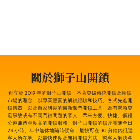
題，服務包括開鎖、換鎖、電子鎖開鎖、夾萬開鎖、汽車
開鎖、露台門鎖服務、門禁開鎖服務等。遇到任何與門鎖
有關的問題，都可以放心找全香港最穩健、最值得信賴、
成功率 100% 的大型專業鎖匠團隊——獅子山開鎖，即時
為於荃景圍的你開鎖解決問題。鎖匠服務專業有禮，而且
絕不坐地起價，並盡量以最快捷最專業的開鎖方法。其誠
實可靠，絕對是荃景圍開鎖的首選開鎖師傅。
關於獅子山開鎖
創立於 2019 年的獅子山開鎖，本著突破傳統開鎖及換鎖
市場的理念，以專業豐富的解鎖經驗和技巧、各式先進開
鎖儀器，以及自家研製的嶄新獨門開鎖工具，為有緊急突
發事故或有不同門鎖問題的客人，帶來方便、快捷、價錢
公道兼透明度高的開鎖服務。獅子山開鎖的鎖匠團隊全日
24 小時、年中無休地隨時候命，最快可在 30 分鐘內抵達
客人所在地，以最快速度及無損開鎖方法，幫客人解決各