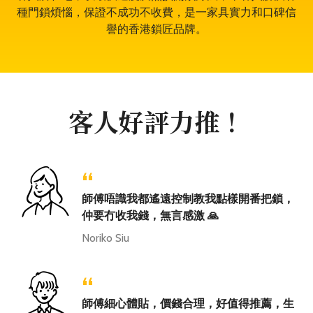
種門鎖煩惱，保證不成功不收費，是一家具實力和口碑信
譽的香港鎖匠品牌。
客人好評力推！
“
師傅唔識我都遙遠控制教我點樣開番把鎖，
仲要冇收我錢，無言感激 🙏
Noriko Siu
“
師傅細心體貼，價錢合理，好值得推薦，生