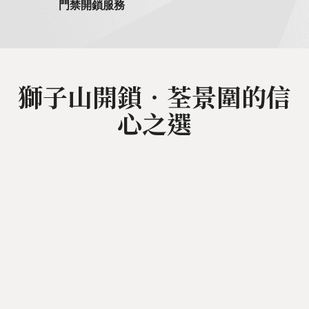
門禁開鎖服務
獅子山開鎖‧荃景圍的信
心之選