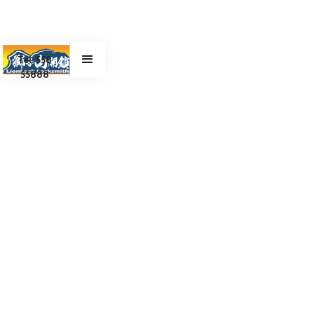
Tel. 558
55888