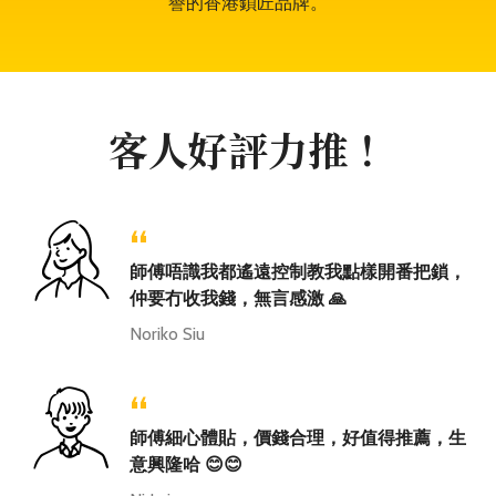
譽的香港鎖匠品牌。
客人好評力推！
“
師傅唔識我都遙遠控制教我點樣開番把鎖，
仲要冇收我錢，無言感激 🙏
Noriko Siu
“
師傅細心體貼，價錢合理，好值得推薦，生
意興隆哈 😊😊