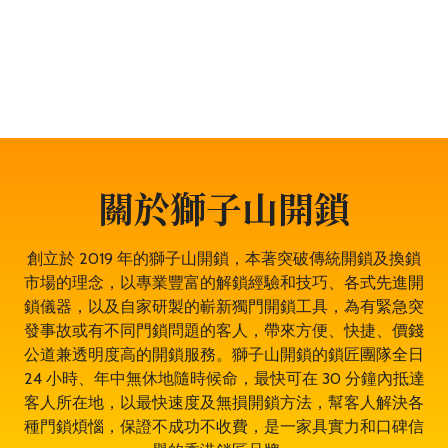
門鎖服務、門禁開鎖服務等。遇到任何與門鎖有關的問
題，都可以放心找全香港最穩健、最值得信賴、成功率
100% 的大型專業鎖匠團隊——獅子山開鎖，即時為於青
衣的你開鎖解決問題。鎖匠服務專業有禮，而且絕不坐地
起價，並盡量以最快捷最專業的開鎖方法。其誠實可靠，
絕對是青衣開鎖的首選開鎖師傅。
關於獅子山開鎖
創立於 2019 年的獅子山開鎖，本著突破傳統開鎖及換鎖
市場的理念，以專業豐富的解鎖經驗和技巧、各式先進開
鎖儀器，以及自家研製的嶄新獨門開鎖工具，為有緊急突
發事故或有不同門鎖問題的客人，帶來方便、快捷、價錢
公道兼透明度高的開鎖服務。獅子山開鎖的鎖匠團隊全日
24 小時、年中無休地隨時候命，最快可在 30 分鐘內抵達
客人所在地，以最快速度及無損開鎖方法，幫客人解決各
種門鎖煩惱，保證不成功不收費，是一家具實力和口碑信