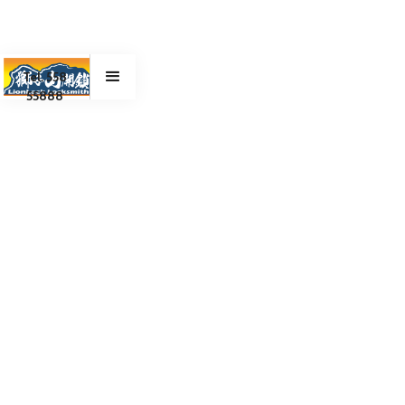
Tel. 558
55888