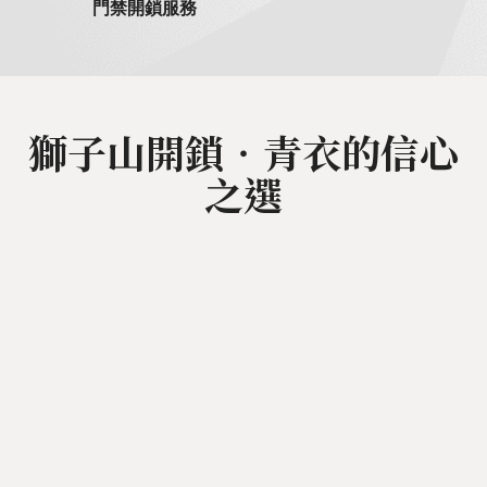
門禁開鎖服務
獅子山開鎖‧青衣的信心
之選