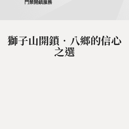
門禁開鎖服務
獅子山開鎖‧八鄉的信心
之選