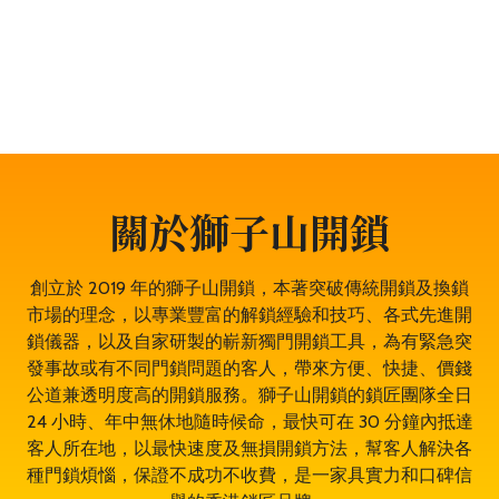
門鎖服務、門禁開鎖服務等。遇到任何與門鎖有關的問
題，都可以放心找全香港最穩健、最值得信賴、成功率
100% 的大型專業鎖匠團隊——獅子山開鎖，即時為於八
鄉的你開鎖解決問題。鎖匠服務專業有禮，而且絕不坐地
起價，並盡量以最快捷最專業的開鎖方法。其誠實可靠，
絕對是八鄉開鎖的首選開鎖師傅。
關於獅子山開鎖
創立於 2019 年的獅子山開鎖，本著突破傳統開鎖及換鎖
市場的理念，以專業豐富的解鎖經驗和技巧、各式先進開
鎖儀器，以及自家研製的嶄新獨門開鎖工具，為有緊急突
發事故或有不同門鎖問題的客人，帶來方便、快捷、價錢
公道兼透明度高的開鎖服務。獅子山開鎖的鎖匠團隊全日
24 小時、年中無休地隨時候命，最快可在 30 分鐘內抵達
客人所在地，以最快速度及無損開鎖方法，幫客人解決各
種門鎖煩惱，保證不成功不收費，是一家具實力和口碑信