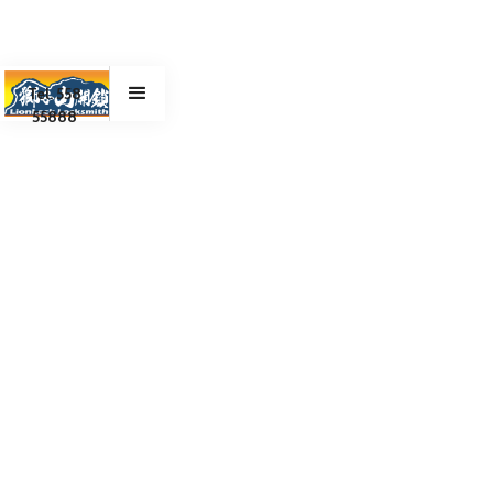
Tel. 558
55888