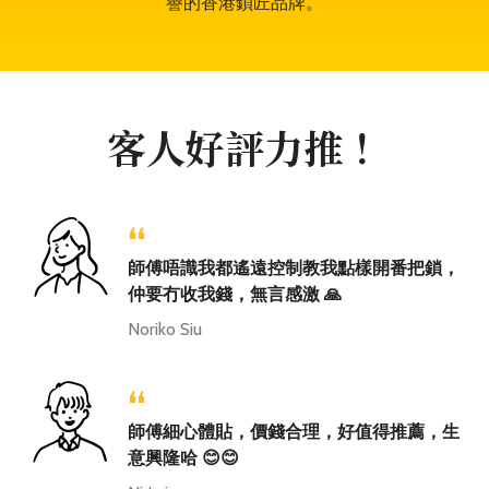
譽的香港鎖匠品牌。
客人好評力推！
“
師傅唔識我都遙遠控制教我點樣開番把鎖，
仲要冇收我錢，無言感激 🙏
Noriko Siu
“
師傅細心體貼，價錢合理，好值得推薦，生
意興隆哈 😊😊