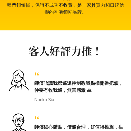
種門鎖煩惱，保證不成功不收費，是一家具實力和口碑信
譽的香港鎖匠品牌。
客人好評力推！
“
師傅唔識我都遙遠控制教我點樣開番把鎖，
仲要冇收我錢，無言感激 🙏
Noriko Siu
“
師傅細心體貼，價錢合理，好值得推薦，生