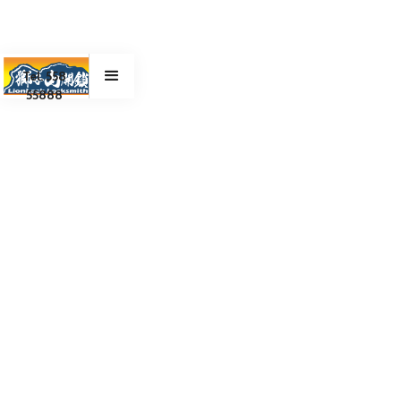
Tel. 558
55888