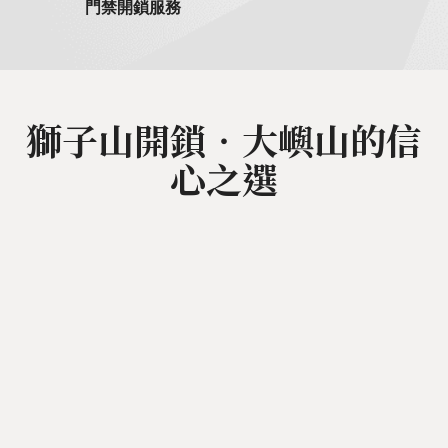
門禁開鎖服務
獅子山開鎖‧大嶼山的信
心之選