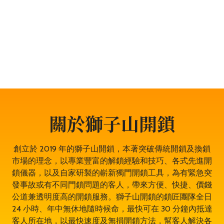
題，服務包括開鎖、換鎖、電子鎖開鎖、夾萬開鎖、汽車
開鎖、露台門鎖服務、門禁開鎖服務等。遇到任何與門鎖
有關的問題，都可以放心找全香港最穩健、最值得信賴、
成功率 100% 的大型專業鎖匠團隊——獅子山開鎖，即時
為於大嶼山的你開鎖解決問題。鎖匠服務專業有禮，而且
絕不坐地起價，並盡量以最快捷最專業的開鎖方法。其誠
實可靠，絕對是大嶼山開鎖的首選開鎖師傅。
關於獅子山開鎖
創立於 2019 年的獅子山開鎖，本著突破傳統開鎖及換鎖
市場的理念，以專業豐富的解鎖經驗和技巧、各式先進開
鎖儀器，以及自家研製的嶄新獨門開鎖工具，為有緊急突
發事故或有不同門鎖問題的客人，帶來方便、快捷、價錢
公道兼透明度高的開鎖服務。獅子山開鎖的鎖匠團隊全日
24 小時、年中無休地隨時候命，最快可在 30 分鐘內抵達
客人所在地，以最快速度及無損開鎖方法，幫客人解決各