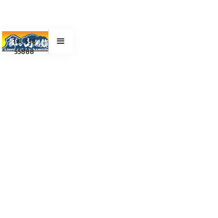
Tel. 558
55888