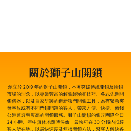
題，服務包括開鎖、換鎖、電子鎖開鎖、夾萬開鎖、汽車
開鎖、露台門鎖服務、門禁開鎖服務等。遇到任何與門鎖
有關的問題，都可以放心找全香港最穩健、最值得信賴、
成功率 100% 的大型專業鎖匠團隊——獅子山開鎖，即時
為於康樂園的你開鎖解決問題。鎖匠服務專業有禮，而且
絕不坐地起價，並盡量以最快捷最專業的開鎖方法。其誠
實可靠，絕對是康樂園開鎖的首選開鎖師傅。
關於獅子山開鎖
創立於 2019 年的獅子山開鎖，本著突破傳統開鎖及換鎖
市場的理念，以專業豐富的解鎖經驗和技巧、各式先進開
鎖儀器，以及自家研製的嶄新獨門開鎖工具，為有緊急突
發事故或有不同門鎖問題的客人，帶來方便、快捷、價錢
公道兼透明度高的開鎖服務。獅子山開鎖的鎖匠團隊全日
24 小時、年中無休地隨時候命，最快可在 30 分鐘內抵達
客人所在地，以最快速度及無損開鎖方法，幫客人解決各