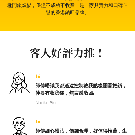
種門鎖煩惱，保證不成功不收費，是一家具實力和口碑信
譽的香港鎖匠品牌。
客人好評力推！
“
師傅唔識我都遙遠控制教我點樣開番把鎖，
仲要冇收我錢，無言感激 🙏
Noriko Siu
“
師傅細心體貼，價錢合理，好值得推薦，生