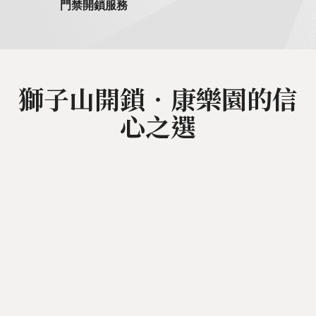
門禁開鎖服務
獅子山開鎖‧康樂園的信
心之選