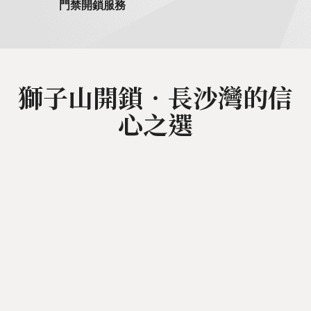
門禁開鎖服務
獅子山開鎖‧長沙灣的信
心之選