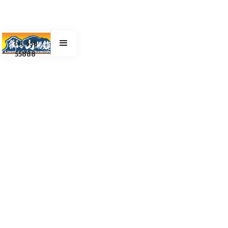
Tel. 558
55888