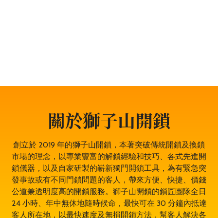
題，服務包括開鎖、換鎖、電子鎖開鎖、夾萬開鎖、汽車
開鎖、露台門鎖服務、門禁開鎖服務等。遇到任何與門鎖
有關的問題，都可以放心找全香港最穩健、最值得信賴、
成功率 100% 的大型專業鎖匠團隊——獅子山開鎖，即時
為於長沙灣的你開鎖解決問題。鎖匠服務專業有禮，而且
絕不坐地起價，並盡量以最快捷最專業的開鎖方法。其誠
實可靠，絕對是長沙灣開鎖的首選開鎖師傅。
關於獅子山開鎖
創立於 2019 年的獅子山開鎖，本著突破傳統開鎖及換鎖
市場的理念，以專業豐富的解鎖經驗和技巧、各式先進開
鎖儀器，以及自家研製的嶄新獨門開鎖工具，為有緊急突
發事故或有不同門鎖問題的客人，帶來方便、快捷、價錢
公道兼透明度高的開鎖服務。獅子山開鎖的鎖匠團隊全日
24 小時、年中無休地隨時候命，最快可在 30 分鐘內抵達
客人所在地，以最快速度及無損開鎖方法，幫客人解決各