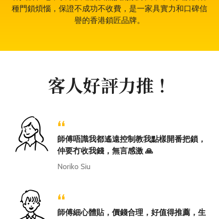
種門鎖煩惱，保證不成功不收費，是一家具實力和口碑信
譽的香港鎖匠品牌。
客人好評力推！
“
師傅唔識我都遙遠控制教我點樣開番把鎖，
仲要冇收我錢，無言感激 🙏
Noriko Siu
“
師傅細心體貼，價錢合理，好值得推薦，生