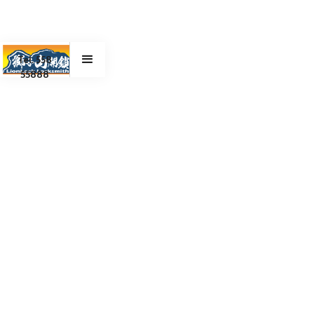
Tel. 558
55888