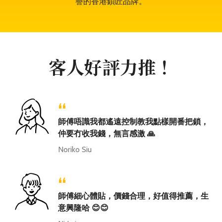
譽的香港鎖匠品牌。
客人好評力推！
“
師傅唔識我都遙遠控制教我點樣開番把鎖，
仲要冇收我錢，無言感激 🙏
Noriko Siu
“
師傅細心體貼，價錢合理，好值得推薦，生
意興隆哈 😊😊