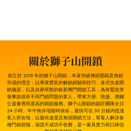
門鎖服務、門禁開鎖服務等。遇到任何與門鎖有關的問
題，都可以放心找全香港最穩健、最值得信賴、成功率
100% 的大型專業鎖匠團隊——獅子山開鎖，即時為於耀
東的你開鎖解決問題。鎖匠服務專業有禮，而且絕不坐地
起價，並盡量以最快捷最專業的開鎖方法。其誠實可靠，
絕對是耀東開鎖的首選開鎖師傅。
關於獅子山開鎖
創立於 2019 年的獅子山開鎖，本著突破傳統開鎖及換鎖
市場的理念，以專業豐富的解鎖經驗和技巧、各式先進開
鎖儀器，以及自家研製的嶄新獨門開鎖工具，為有緊急突
發事故或有不同門鎖問題的客人，帶來方便、快捷、價錢
公道兼透明度高的開鎖服務。獅子山開鎖的鎖匠團隊全日
24 小時、年中無休地隨時候命，最快可在 30 分鐘內抵達
客人所在地，以最快速度及無損開鎖方法，幫客人解決各
種門鎖煩惱，保證不成功不收費，是一家具實力和口碑信