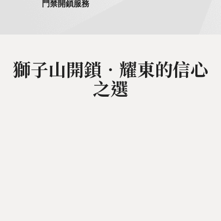
門禁開鎖服務
獅子山開鎖‧耀東的信心
之選