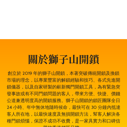
門鎖服務、門禁開鎖服務等。遇到任何與門鎖有關的問
題，都可以放心找全香港最穩健、最值得信賴、成功率
100% 的大型專業鎖匠團隊——獅子山開鎖，即時為於海
怡的你開鎖解決問題。鎖匠服務專業有禮，而且絕不坐地
起價，並盡量以最快捷最專業的開鎖方法。其誠實可靠，
絕對是海怡開鎖的首選開鎖師傅。
關於獅子山開鎖
創立於 2019 年的獅子山開鎖，本著突破傳統開鎖及換鎖
市場的理念，以專業豐富的解鎖經驗和技巧、各式先進開
鎖儀器，以及自家研製的嶄新獨門開鎖工具，為有緊急突
發事故或有不同門鎖問題的客人，帶來方便、快捷、價錢
公道兼透明度高的開鎖服務。獅子山開鎖的鎖匠團隊全日
24 小時、年中無休地隨時候命，最快可在 30 分鐘內抵達
客人所在地，以最快速度及無損開鎖方法，幫客人解決各
種門鎖煩惱，保證不成功不收費，是一家具實力和口碑信