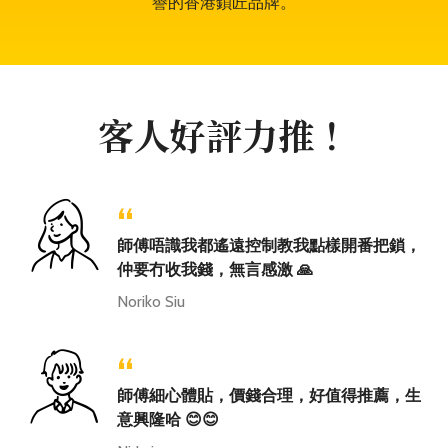
譽的香港鎖匠品牌。
客人好評力推！
“
師傅唔識我都遙遠控制教我點樣開番把鎖，
仲要冇收我錢，無言感激 🙏
Noriko Siu
“
師傅細心體貼，價錢合理，好值得推薦，生
意興隆哈 😊😊