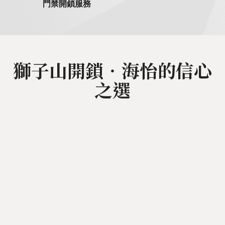
門禁開鎖服務
獅子山開鎖‧海怡的信心
之選