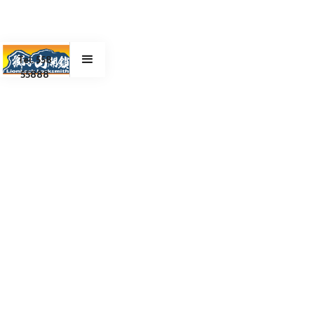
Tel. 558
55888