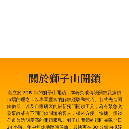
任何鎖類問題，服務包括開鎖、換鎖、電子鎖開鎖、夾萬
開鎖、汽車開鎖、露台門鎖服務、門禁開鎖服務等。遇到
任何與門鎖有關的問題，都可以放心找全香港最穩健、最
值得信賴、成功率 100% 的大型專業鎖匠團隊——獅子山
開鎖，即時為於堅尼地城的你開鎖解決問題。鎖匠服務專
業有禮，而且絕不坐地起價，並盡量以最快捷最專業的開
鎖方法。其誠實可靠，絕對是堅尼地城開鎖的首選開鎖師
傅。
關於獅子山開鎖
創立於 2019 年的獅子山開鎖，本著突破傳統開鎖及換鎖
市場的理念，以專業豐富的解鎖經驗和技巧、各式先進開
鎖儀器，以及自家研製的嶄新獨門開鎖工具，為有緊急突
發事故或有不同門鎖問題的客人，帶來方便、快捷、價錢
公道兼透明度高的開鎖服務。獅子山開鎖的鎖匠團隊全日
24 小時、年中無休地隨時候命，最快可在 30 分鐘內抵達