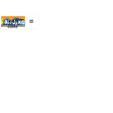
Tel. 558
55888