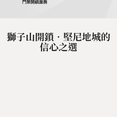
門禁開鎖服務
獅子山開鎖‧堅尼地城的
信心之選