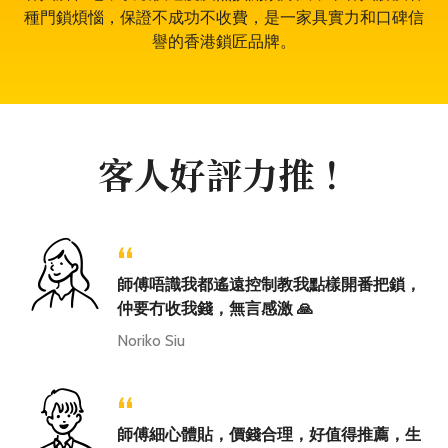
種門鎖煩惱，保證不成功不收費，是一家具實力和口碑信
譽的香港鎖匠品牌。
客人好評力推！
“
師傅唔識我都遙遠控制教我點樣開番把鎖，
仲要冇收我錢，無言感激 🙏
Noriko Siu
“
師傅細心體貼，價錢合理，好值得推薦，生