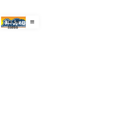
Tel. 558
55888