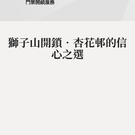
門禁開鎖服務
獅子山開鎖‧杏花邨的信
心之選