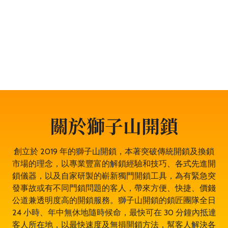
題，服務包括開鎖、換鎖、電子鎖開鎖、夾萬開鎖、汽車
開鎖、露台門鎖服務、門禁開鎖服務等。遇到任何與門鎖
有關的問題，都可以放心找全香港最穩健、最值得信賴、
成功率 100% 的大型專業鎖匠團隊——獅子山開鎖，即時
為於杏花邨的你開鎖解決問題。鎖匠服務專業有禮，而且
絕不坐地起價，並盡量以最快捷最專業的開鎖方法。其誠
實可靠，絕對是杏花邨開鎖的首選開鎖師傅。
關於獅子山開鎖
創立於 2019 年的獅子山開鎖，本著突破傳統開鎖及換鎖
市場的理念，以專業豐富的解鎖經驗和技巧、各式先進開
鎖儀器，以及自家研製的嶄新獨門開鎖工具，為有緊急突
發事故或有不同門鎖問題的客人，帶來方便、快捷、價錢
公道兼透明度高的開鎖服務。獅子山開鎖的鎖匠團隊全日
24 小時、年中無休地隨時候命，最快可在 30 分鐘內抵達
客人所在地，以最快速度及無損開鎖方法，幫客人解決各