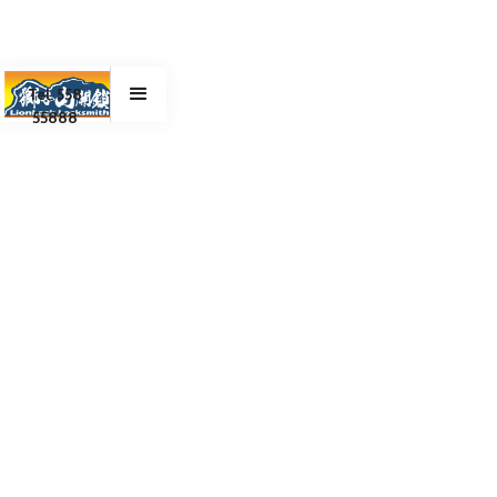
Tel. 558
55888