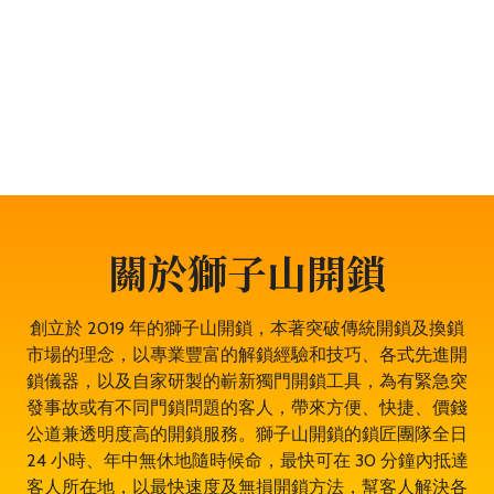
題，服務包括開鎖、換鎖、電子鎖開鎖、夾萬開鎖、汽車
開鎖、露台門鎖服務、門禁開鎖服務等。遇到任何與門鎖
有關的問題，都可以放心找全香港最穩健、最值得信賴、
成功率 100% 的大型專業鎖匠團隊——獅子山開鎖，即時
為於鴨脷洲的你開鎖解決問題。鎖匠服務專業有禮，而且
絕不坐地起價，並盡量以最快捷最專業的開鎖方法。其誠
實可靠，絕對是鴨脷洲開鎖的首選開鎖師傅。
關於獅子山開鎖
創立於 2019 年的獅子山開鎖，本著突破傳統開鎖及換鎖
市場的理念，以專業豐富的解鎖經驗和技巧、各式先進開
鎖儀器，以及自家研製的嶄新獨門開鎖工具，為有緊急突
發事故或有不同門鎖問題的客人，帶來方便、快捷、價錢
公道兼透明度高的開鎖服務。獅子山開鎖的鎖匠團隊全日
24 小時、年中無休地隨時候命，最快可在 30 分鐘內抵達
客人所在地，以最快速度及無損開鎖方法，幫客人解決各