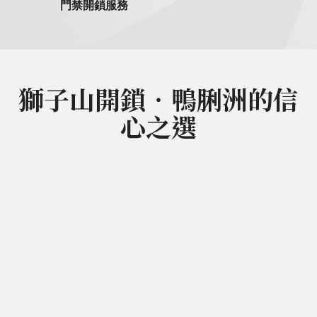
門禁開鎖服務
獅子山開鎖‧鴨脷洲的信
心之選