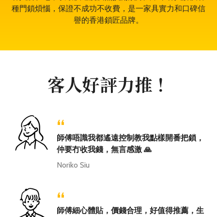
種門鎖煩惱，保證不成功不收費，是一家具實力和口碑信
譽的香港鎖匠品牌。
客人好評力推！
“
師傅唔識我都遙遠控制教我點樣開番把鎖，
仲要冇收我錢，無言感激 🙏
Noriko Siu
“
師傅細心體貼，價錢合理，好值得推薦，生