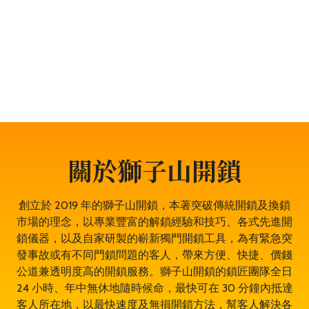
題，服務包括開鎖、換鎖、電子鎖開鎖、夾萬開鎖、汽車
開鎖、露台門鎖服務、門禁開鎖服務等。遇到任何與門鎖
有關的問題，都可以放心找全香港最穩健、最值得信賴、
成功率 100% 的大型專業鎖匠團隊——獅子山開鎖，即時
為於鑽石山的你開鎖解決問題。鎖匠服務專業有禮，而且
絕不坐地起價，並盡量以最快捷最專業的開鎖方法。其誠
實可靠，絕對是鑽石山開鎖的首選開鎖師傅。
關於獅子山開鎖
創立於 2019 年的獅子山開鎖，本著突破傳統開鎖及換鎖
市場的理念，以專業豐富的解鎖經驗和技巧、各式先進開
鎖儀器，以及自家研製的嶄新獨門開鎖工具，為有緊急突
發事故或有不同門鎖問題的客人，帶來方便、快捷、價錢
公道兼透明度高的開鎖服務。獅子山開鎖的鎖匠團隊全日
24 小時、年中無休地隨時候命，最快可在 30 分鐘內抵達
客人所在地，以最快速度及無損開鎖方法，幫客人解決各