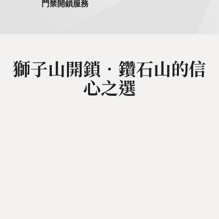
門禁開鎖服務
獅子山開鎖‧鑽石山的信
心之選