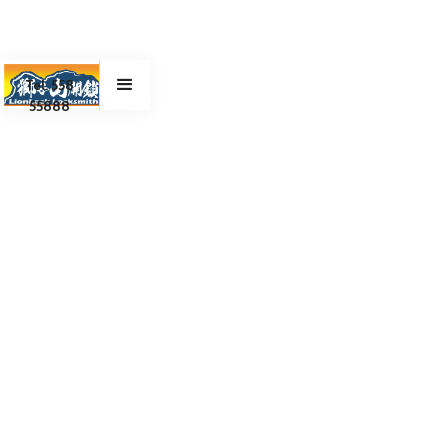
Tel. 558
55888