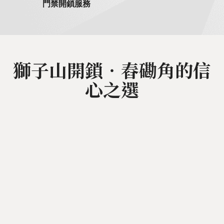
門禁開鎖服務
獅子山開鎖‧舂磡角的信
心之選