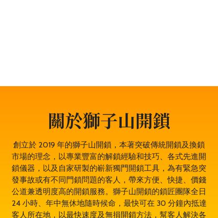
題，服務包括開鎖、換鎖、電子鎖開鎖、夾萬開鎖、汽車
開鎖、露台門鎖服務、門禁開鎖服務等。遇到任何與門鎖
有關的問題，都可以放心找全香港最穩健、最值得信賴、
成功率 100% 的大型專業鎖匠團隊——獅子山開鎖，即時
為於舂磡角的你開鎖解決問題。鎖匠服務專業有禮，而且
絕不坐地起價，並盡量以最快捷最專業的開鎖方法。其誠
實可靠，絕對是舂磡角開鎖的首選開鎖師傅。
關於獅子山開鎖
創立於 2019 年的獅子山開鎖，本著突破傳統開鎖及換鎖
市場的理念，以專業豐富的解鎖經驗和技巧、各式先進開
鎖儀器，以及自家研製的嶄新獨門開鎖工具，為有緊急突
發事故或有不同門鎖問題的客人，帶來方便、快捷、價錢
公道兼透明度高的開鎖服務。獅子山開鎖的鎖匠團隊全日
24 小時、年中無休地隨時候命，最快可在 30 分鐘內抵達
客人所在地，以最快速度及無損開鎖方法，幫客人解決各