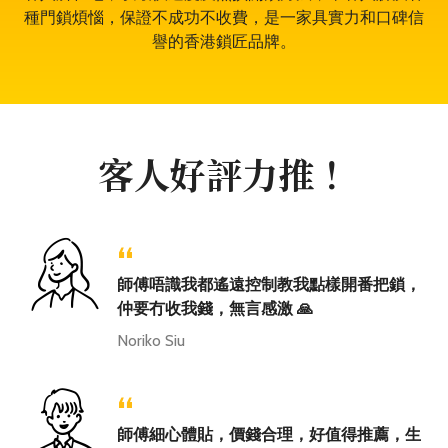
種門鎖煩惱，保證不成功不收費，是一家具實力和口碑信
譽的香港鎖匠品牌。
客人好評力推！
“
師傅唔識我都遙遠控制教我點樣開番把鎖，
仲要冇收我錢，無言感激 🙏
Noriko Siu
“
師傅細心體貼，價錢合理，好值得推薦，生