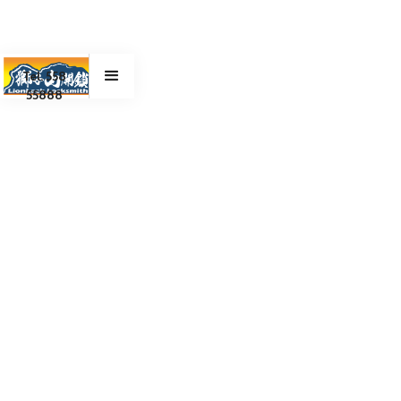
Tel. 558
55888